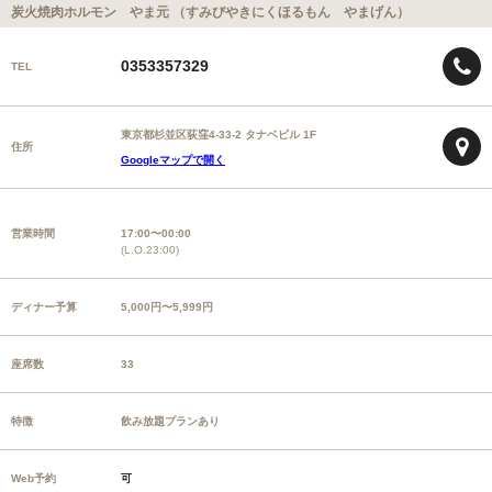
炭火焼肉ホルモン やま元 （すみびやきにくほるもん やまげん）
0353357329
TEL
東京都杉並区荻窪4-33-2 タナベビル 1F
住所
Googleマップで開く
営業時間
17:00〜00:00
(L.O.23:00)
ディナー予算
5,000円〜5,999円
座席数
33
特徴
飲み放題プランあり
Web予約
可