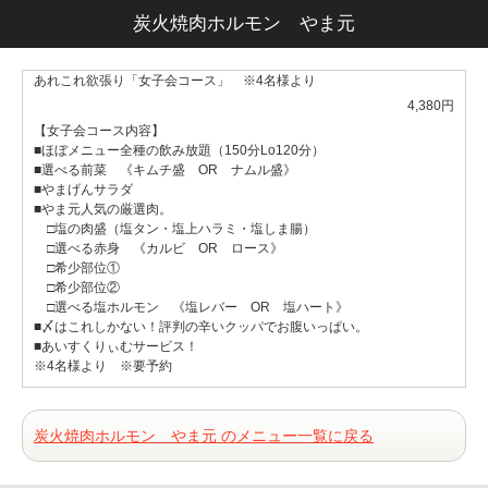
炭火焼肉ホルモン やま元
あれこれ欲張り「女子会コース」 ※4名様より
4,380円
【女子会コース内容】
■ほぼメニュー全種の飲み放題（150分Lo120分）
■選べる前菜 《キムチ盛 OR ナムル盛》
■やまげんサラダ
■やま元人気の厳選肉。
□塩の肉盛（塩タン・塩上ハラミ・塩しま腸）
□選べる赤身 《カルビ OR ロース》
□希少部位①
□希少部位②
□選べる塩ホルモン 《塩レバー OR 塩ハート》
■〆はこれしかない！評判の辛いクッパでお腹いっぱい。
■あいすくりぃむサービス！
※4名様より ※要予約
炭火焼肉ホルモン やま元 のメニュー一覧に戻る